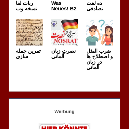
ربات لقا
Was
ده لغت
نسخه وب
Neues! B2
تصادفی
ضرب المثل
نصرت زبان
تمرین جمله
و اصطلاح ها
آلمانی
سازی
در زبان
آلمانی
Werbung