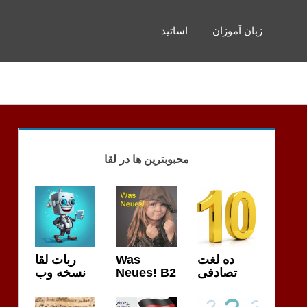
زبان آموزان
اساتید
محبوبترین ها در لقا
ده لغت
Was
ربات لقا
تصادفی
Neues! B2
نسخه وب