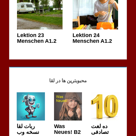
Lektion 23
Lektion 24
Menschen A1.2
Menschen A1.2
کتاب
BUCH
منشن
MENSCHEN
محبوبترین ها در لقا
B
ربات لقا
Was
ده لغت
نسخه وب
Neues! B2
تصادفی