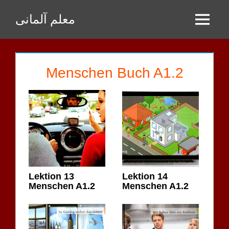
Zum
معلم آلمانی
Inhalt
Menu
springen
Menschen Buch A1.2
Lektion 13
Lektion 14
Menschen A1.2
Menschen A1.2