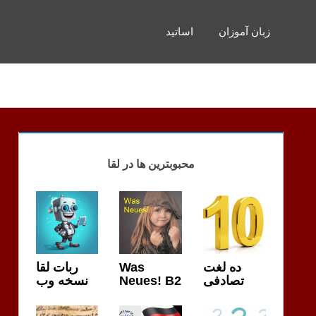
زبان آموزان
اساتید
محبوبترین ها در لقا
ربات لقا
Was
ده لغت
نسخه وب
Neues! B2
تصادفی