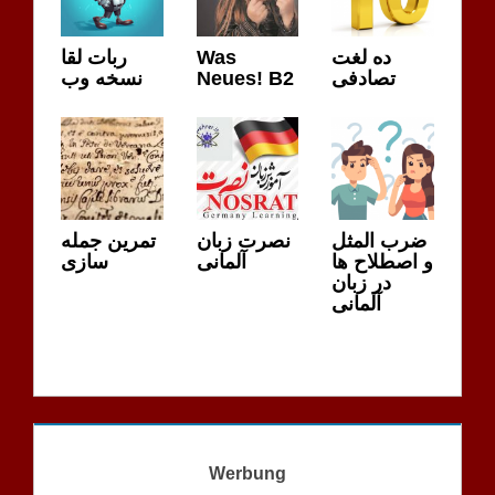
ربات لقا
Was
ده لغت
نسخه وب
Neues! B2
تصادفی
ضرب المثل
نصرت زبان
تمرین جمله
و اصطلاح ها
آلمانی
سازی
در زبان
آلمانی
Werbung